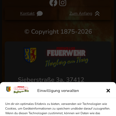
Facebook
Instagram
Kontakt
Zum Anfang
©
Copyright 1875-2026
Sieberstraße 3a, 37412
Herzberg am Harz
Einwilligung verwalten
+49 (0) 5521/4811
info@ff-herzberg.de
Um dir ein optimales Erlebnis zu bieten, verwenden wir Technologien wie
Cookies, um Geräteinformationen zu speichern und/oder darauf zuzugreifen.
Wenn du diesen Technologien zustimmst, können wir Daten wie das