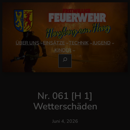
Zum
Inhalt
springen
ÜBER UNS
EINSÄTZE
TECHNIK
JUGEND
KINDER
S
U
C
H
E
Nr. 061 [H 1]
N
Wetterschäden
Juni 4, 2026