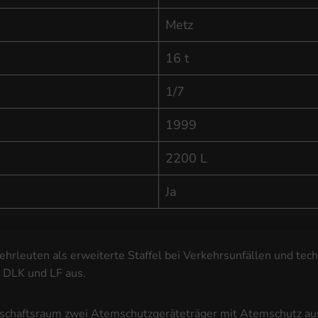
Metz
16 t
1/7
1999
2200 L
Ja
hrleuten als erweiterte Staffel bei Verkehrsunfällen und tec
 DLK und LF aus.
nschaftsraum zwei Atemschutzgeräteträger mit Atemschutz aus