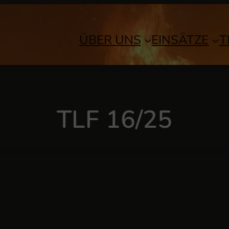
ÜBER UNS
EINSÄTZE
T
TLF 16/25