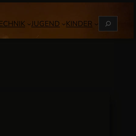
S
ECHNIK
JUGEND
KINDER
U
C
H
E
N