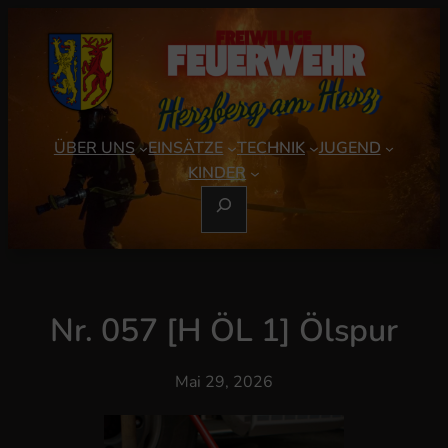
Zum
Inhalt
springen
ÜBER UNS
EINSÄTZE
TECHNIK
JUGEND
KINDER
S
U
C
H
E
Nr. 057 [H ÖL 1] Ölspur
N
Mai 29, 2026