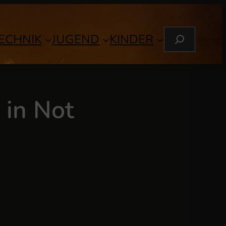
S
ECHNIK
JUGEND
KINDER
U
C
H
E
N
 in Not