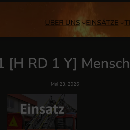
ÜBER UNS
EINSÄTZE
T
1 [H RD 1 Y] Mensch
Mai 23, 2026