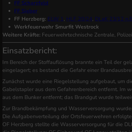
FF Scharzfeld
FF Sieber
FF Herzberg:
ELW 1
,
HLF 20/24
,
DLaK 23/12 n.B
Werkfeuerwehr Smurfit Westrock
Weitere Kräfte:
Feuerwehrtechnische Zentrale, Polizei
Einsatzbericht:
Im Bereich der Stoffauflösung brannte ein Teil der g
eingelagert; es bestand die Gefahr einer Brandausbrei
Zunächst wurde eine Riegelstellung aufgebaut, um die
Gabelstapler aus dem Gefahrenbereich entfernt. Im w
aus dem Bunker entfernt; das Brandgut wurde teilweis
Zur Brandbekämpfung und Wasserversorgung wurden im
Die Aufgabenverteilung der Ortsfeuerwehren erfolgte 
OF Herzberg stellte die Wasserversorgung für die DL