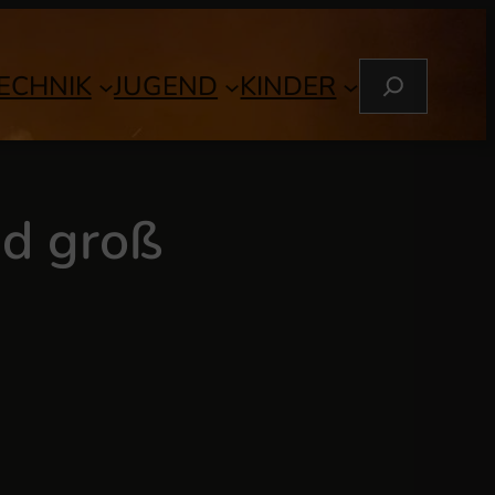
S
ECHNIK
JUGEND
KINDER
U
C
H
E
N
nd groß