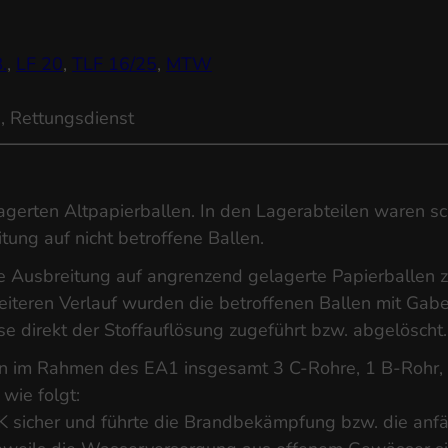
.
,
LF 20
,
TLF 16/25
,
MTW
, Rettungsdienst
elagerten Altpapierballen. In den Lagerabteilen waren 
tung auf nicht betroffene Ballen.
 Ausbreitung auf angrenzend gelagerte Papierballen zu
eiteren Verlauf wurden die betroffenen Ballen mit Ga
e direkt der Stoffauflösung zugeführt bzw. abgelöscht.
 Rahmen des EA1 insgesamt 3 C‑Rohre, 1 B‑Rohr, ein 
wie folgt:
K sicher und führte die Brandbekämpfung bzw. die anf