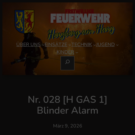
Zum
Inhalt
springen
ÜBER UNS
EINSÄTZE
TECHNIK
JUGEND
KINDER
S
U
C
H
E
Nr. 028 [H GAS 1]
N
Blinder Alarm
März 9, 2026