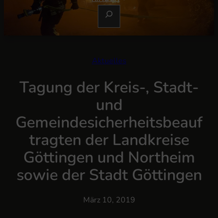
S
U
C
H
E
Aktuelles
N
Tagung der Kreis-, Stadt-
und
Gemeindesicherheitsbeauf
tragten der Landkreise
Göttingen und Northeim
sowie der Stadt Göttingen
März 10, 2019