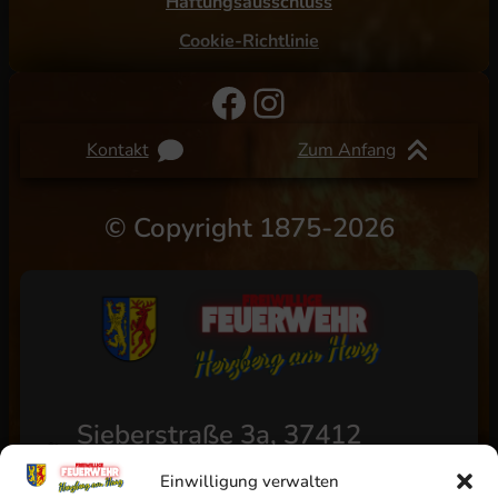
Haftungsausschluss
Cookie-Richtlinie
Facebook
Instagram
Kontakt
Zum Anfang
©
Copyright 1875-2026
Sieberstraße 3a, 37412
Herzberg am Harz
Einwilligung verwalten