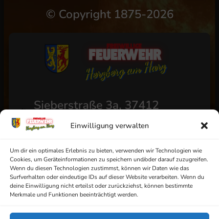
©
Copyright 1875-2026
Sieberstraße 3a, 37412
Herzberg am Harz
Einwilligung verwalten
+49 (0) 5521/4811
info@ff-herzberg.de
Um dir ein optimales Erlebnis zu bieten, verwenden wir Technologien wie
Cookies, um Geräteinformationen zu speichern und/oder darauf zuzugreifen.
Wenn du diesen Technologien zustimmst, können wir Daten wie das
Surfverhalten oder eindeutige IDs auf dieser Website verarbeiten. Wenn du
deine Einwilligung nicht erteilst oder zurückziehst, können bestimmte
Impressum
Merkmale und Funktionen beeinträchtigt werden.
Datenschutz