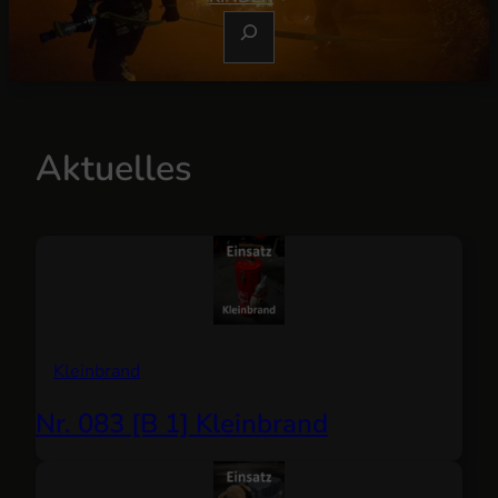
S
U
C
H
E
Aktuelles
N
Kleinbrand
Nr. 083 [B 1] Kleinbrand