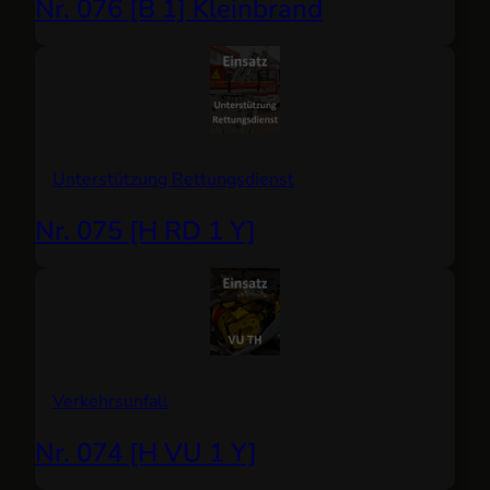
Nr. 076 [B 1] Kleinbrand
Unterstützung Rettungsdienst
Nr. 075 [H RD 1 Y]
Verkehrsunfall
Nr. 074 [H VU 1 Y]