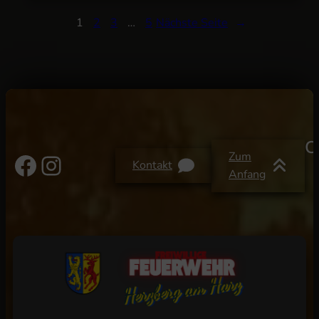
1
2
3
…
5
Nächste Seite
→
C
Facebook
Instagram
Zum
Kontakt
Anfang