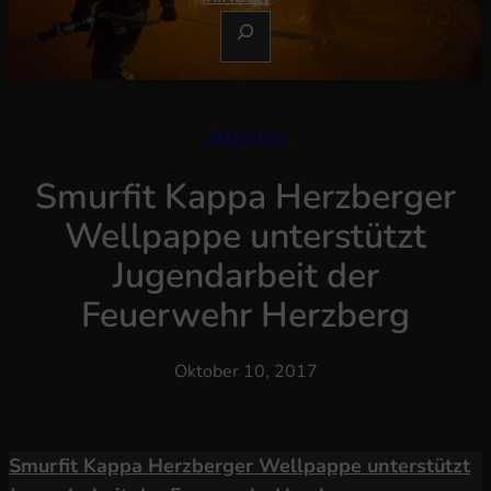
S
U
C
H
E
Aktuelles
N
Smurfit Kappa Herzberger
Wellpappe unterstützt
Jugendarbeit der
Feuerwehr Herzberg
Oktober 10, 2017
Smurfit Kappa Herzberger Wellpappe unterstützt