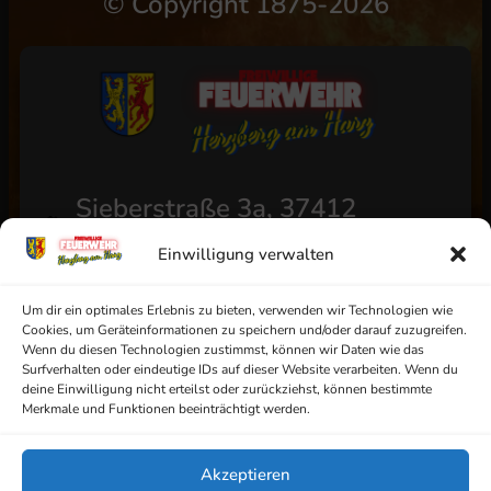
©
Copyright 1875-2026
Sieberstraße 3a, 37412
Herzberg am Harz
Einwilligung verwalten
+49 (0) 5521/4811
info@ff-herzberg.de
Um dir ein optimales Erlebnis zu bieten, verwenden wir Technologien wie
Cookies, um Geräteinformationen zu speichern und/oder darauf zuzugreifen.
Wenn du diesen Technologien zustimmst, können wir Daten wie das
Surfverhalten oder eindeutige IDs auf dieser Website verarbeiten. Wenn du
deine Einwilligung nicht erteilst oder zurückziehst, können bestimmte
Impressum
Merkmale und Funktionen beeinträchtigt werden.
Datenschutz
Akzeptieren