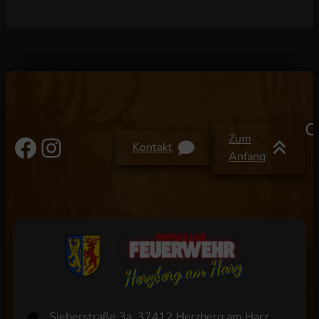
C
Facebook
Instagram
Zum
Kontakt
Anfang
Sieberstraße 3a, 37412 Herzberg am Harz