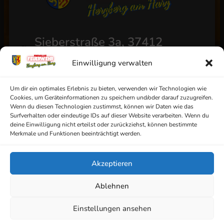
Sieberstraße 3a, 37412
Herzberg am Harz
Einwilligung verwalten
+49 (0) 5521/4811
info@ff-herzberg.de
Um dir ein optimales Erlebnis zu bieten, verwenden wir Technologien wie
Cookies, um Geräteinformationen zu speichern und/oder darauf zuzugreifen.
Wenn du diesen Technologien zustimmst, können wir Daten wie das
Surfverhalten oder eindeutige IDs auf dieser Website verarbeiten. Wenn du
deine Einwilligung nicht erteilst oder zurückziehst, können bestimmte
Impressum
Merkmale und Funktionen beeinträchtigt werden.
Datenschutz
Akzeptieren
AGB
Ablehnen
Haftungsausschluss
Cookie-Richtlinie
Einstellungen ansehen