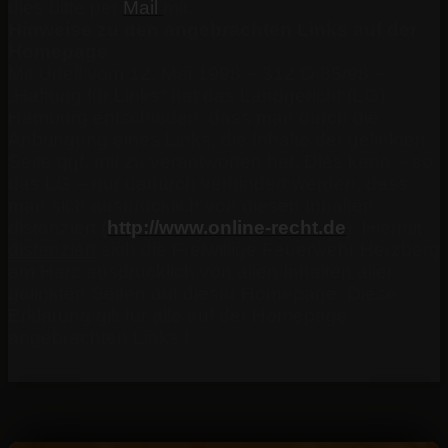
dies bitte per
Mail
mit.
Hinweise zu den angebrachten Links auf der
Homepage
Mit Urteil vom 12. Mai 1998 – 312 O 85/98 –
„Haftung für Links“ hat das Landgericht (LG)
Hamburg entschieden, dass man durch die
Anbringung eines Links, die Inhalte der gelinkten
Seite ggf. mit zu verantworten hat. Dies kann – so
das LG – nur dadurch verhindert werden, dass
man sich ausdrücklich von diesen Inhalten
distanziert
(
http://www.online-recht.de
). Hiermit
distanziert
sich die Freiwillige Feuerwehr Herzberg
am Harz ausdrücklich von allen Inhalten aller
gelinkten Seiten auf dieser Homepage. Diese
Erklärung gilt für alle auf der Homepage
angebrachten Links !