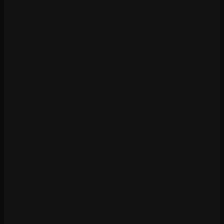
Lennart Grotheer
Fotos
Freiwillige Feuerwehr Herzberg am (FF Hbg)
Harz Kurier Verlagsgesellschaft mbh & Co KG
(HK)
Bernd Jackisch (BJ)
Texte
Freiwillige Feuerwehr Herzberg am Harz (FF Hbg)
Hinweis zum Copyright
Alle Texte und Grafiken dieser Homepage
unterliegen (sofern nicht anders angegeben) dem
Copyright des jeweiligen Herstellers. Sollte diese
Webseite oder Teile davon bei anderen Projekten
Verwendung finden, ist dies nur durch die
schriftliche Erlaubnis des Rechteinhabers
möglich. Die Grafiken und Videos aus dem
Downloadbereich dürfen für private Zwecke
weitergegeben werden.
Sollten wir auf dieser Homepage das Copyright
eines Rechteinhabers verletzten, teilen Sie uns