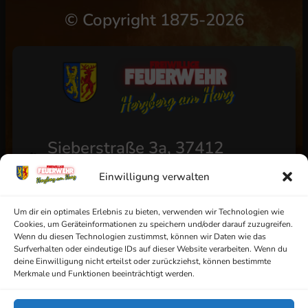
©
Copyright 1875-2026
Sieberstraße 3a, 37412
Herzberg am Harz
Einwilligung verwalten
+49 (0) 5521/4811
info@ff-herzberg.de
Um dir ein optimales Erlebnis zu bieten, verwenden wir Technologien wie
Cookies, um Geräteinformationen zu speichern und/oder darauf zuzugreifen.
Wenn du diesen Technologien zustimmst, können wir Daten wie das
Surfverhalten oder eindeutige IDs auf dieser Website verarbeiten. Wenn du
deine Einwilligung nicht erteilst oder zurückziehst, können bestimmte
Impressum
Merkmale und Funktionen beeinträchtigt werden.
Datenschutz