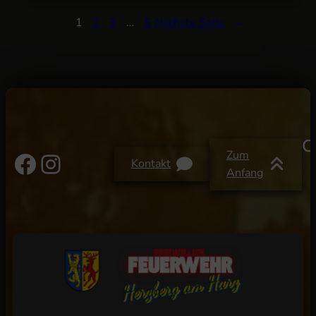
1
2
3
…
5
Nächste Seite
→
C
Facebook
Instagram
Zum
Kontakt
Anfang