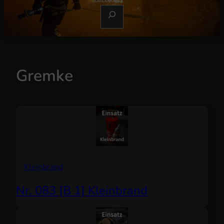
S
U
C
H
E
Gremke
N
Kleinbrand
Nr. 083 [B 1] Kleinbrand