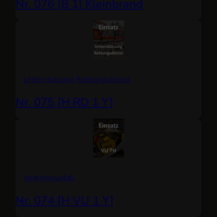
Nr. 076 [B 1] Kleinbrand
Unterstützung Rettungsdienst
Nr. 075 [H RD 1 Y]
Verkehrsunfall
Nr. 074 [H VU 1 Y]