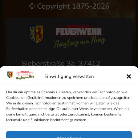
©
Copyright 1875-2026
Sieberstraße 3a, 37412
Herzberg am Harz
Einwilligung verwalten
+49 (0) 5521/4811
info@ff-herzberg.de
Um dir ein optimales Erlebnis zu bieten, verwenden wir Technologien wie
Cookies, um Geräteinformationen zu speichern und/oder darauf zuzugreifen.
Wenn du diesen Technologien zustimmst, können wir Daten wie das
Surfverhalten oder eindeutige IDs auf dieser Website verarbeiten. Wenn du
deine Einwilligung nicht erteilst oder zurückziehst, können bestimmte
Impressum
Merkmale und Funktionen beeinträchtigt werden.
Datenschutz