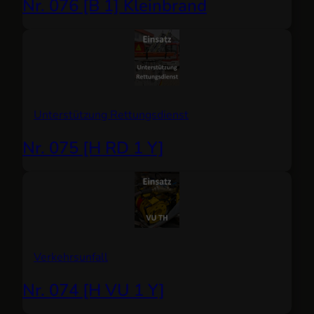
Nr. 076 [B 1] Kleinbrand
Unterstützung Rettungsdienst
Nr. 075 [H RD 1 Y]
Verkehrsunfall
Nr. 074 [H VU 1 Y]