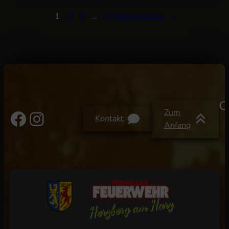
1
2
3
…
5
Nächste Seite
→
C
Facebook
Instagram
Zum
Kontakt
Anfang