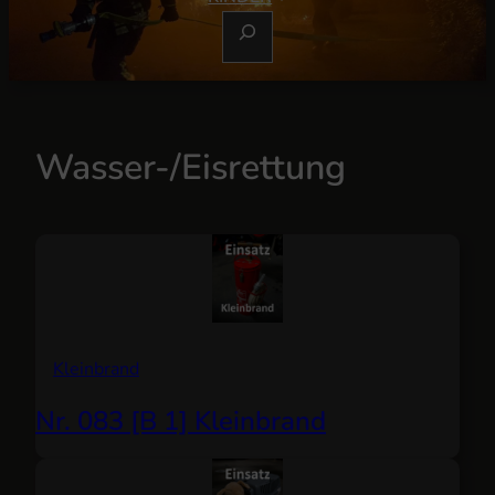
S
U
C
H
E
Wasser-/Eisrettung
N
Kleinbrand
Nr. 083 [B 1] Kleinbrand