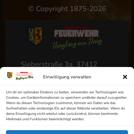
©
Copyright 1875-2026
Sieberstraße 3a, 37412
Herzberg am Harz
Einwilligung verwalten
+49 (0) 5521/4811
info@ff-herzberg.de
Um dir ein optimales Erlebnis zu bieten, verwenden wir Technologien wie
Cookies, um Geräteinformationen zu speichern und/oder darauf zuzugreifen.
Wenn du diesen Technologien zustimmst, können wir Daten wie das
Surfverhalten oder eindeutige IDs auf dieser Website verarbeiten. Wenn du
deine Einwilligung nicht erteilst oder zurückziehst, können bestimmte
Impressum
Merkmale und Funktionen beeinträchtigt werden.
Datenschutz