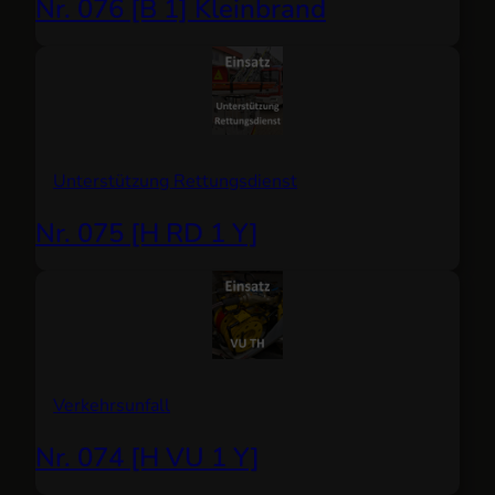
Nr. 076 [B 1] Kleinbrand
Unterstützung Rettungsdienst
Nr. 075 [H RD 1 Y]
Verkehrsunfall
Nr. 074 [H VU 1 Y]