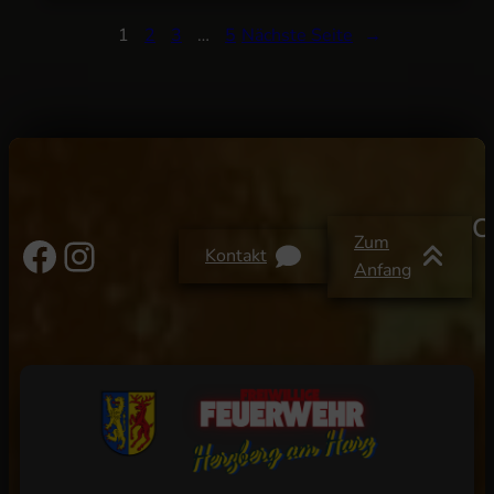
1
2
3
…
5
Nächste Seite
→
C
Facebook
Instagram
Zum
Kontakt
Anfang