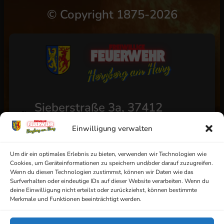
©
Copyright 1875-2026
Sieberstraße 3a, 37412
Herzberg am Harz
Einwilligung verwalten
+49 (0) 5521/4811
info@ff-herzberg.de
Um dir ein optimales Erlebnis zu bieten, verwenden wir Technologien wie
Cookies, um Geräteinformationen zu speichern und/oder darauf zuzugreifen.
Wenn du diesen Technologien zustimmst, können wir Daten wie das
Surfverhalten oder eindeutige IDs auf dieser Website verarbeiten. Wenn du
deine Einwilligung nicht erteilst oder zurückziehst, können bestimmte
Impressum
Merkmale und Funktionen beeinträchtigt werden.
Datenschutz