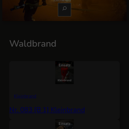
S
U
C
H
E
Waldbrand
N
Kleinbrand
Nr. 083 [B 1] Kleinbrand