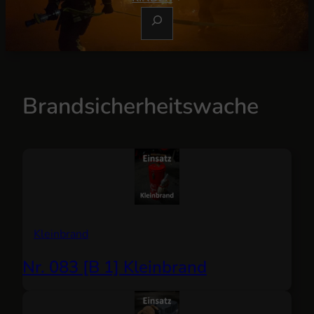
S
U
C
H
E
Brandsicherheitswache
N
Kleinbrand
Nr. 083 [B 1] Kleinbrand