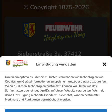
©
Copyright 1875-2026
Sieberstraße 3a, 37412
Herzberg am Harz
Einwilligung verwalten
+49 (0) 5521/4811
info@ff-herzberg.de
Um dir ein optimales Erlebnis zu bieten, verwenden wir Technologien wie
Cookies, um Geräteinformationen zu speichern und/oder darauf zuzugreifen.
Wenn du diesen Technologien zustimmst, können wir Daten wie das
Surfverhalten oder eindeutige IDs auf dieser Website verarbeiten. Wenn du
deine Einwilligung nicht erteilst oder zurückziehst, können bestimmte
Impressum
Merkmale und Funktionen beeinträchtigt werden.
Datenschutz