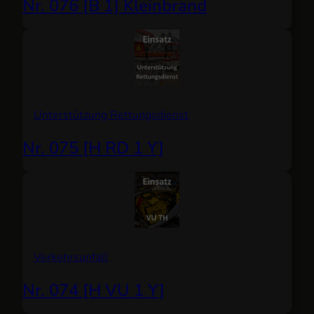
Nr. 076 [B 1] Kleinbrand
Unterstützung Rettungsdienst
Nr. 075 [H RD 1 Y]
Verkehrsunfall
Nr. 074 [H VU 1 Y]