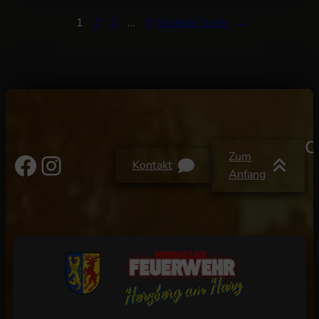
1
2
3
…
5
Nächste Seite
→
C
Facebook
Instagram
Zum
Kontakt
Anfang