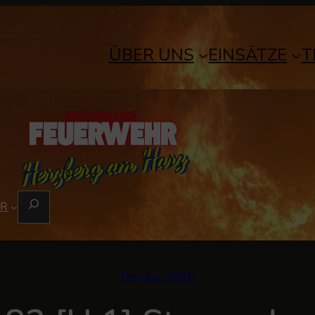
ÜBER UNS
EINSÄTZE
T
S
ER
U
C
H
E
Einsätze 2025
N