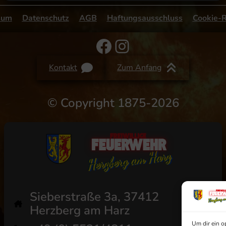
sum
Datenschutz
AGB
Haftungsausschluss
Cookie-R
Facebook
Instagram
Kontakt
Zum Anfang
©
Copyright 1875-2026
Sieberstraße 3a, 37412
Herzberg am Harz
Um dir ein o