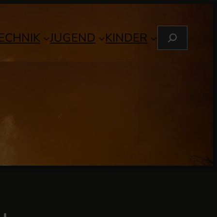
S
ECHNIK
JUGEND
KINDER
U
C
H
E
N