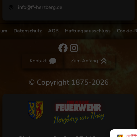
info@ff-herzberg.de
sum
Datenschutz
AGB
Haftungsausschluss
Cookie-R
Facebook
Instagram
Kontakt
Zum Anfang
©
Copyright 1875-2026