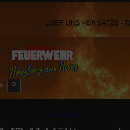
ÜBER UNS
EINSÄTZE
T
S
ER
U
C
H
E
Einsätze 2025
N