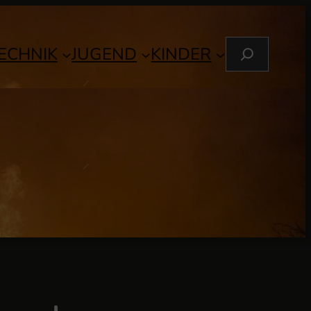
S
ECHNIK
JUGEND
KINDER
U
C
H
E
N