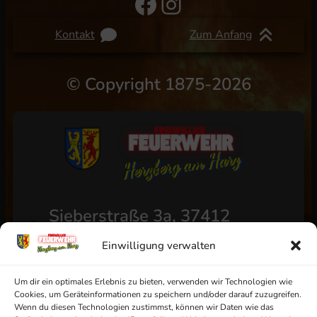
Facebook
Instagram
Kontakt
Zum Anfang
©
Copyright 1875-2026
Sieberstraße 3a, 37412
Herzberg am Harz
Einwilligung verwalten
+49 (0) 5521/4811
info@ff-herzberg.de
Um dir ein optimales Erlebnis zu bieten, verwenden wir Technologien wie
Cookies, um Geräteinformationen zu speichern und/oder darauf zuzugreifen.
Wenn du diesen Technologien zustimmst, können wir Daten wie das