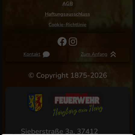
AGB
Haftungsausschluss
Cookie-Richtlinie
Facebook
Instagram
Kontakt
Zum Anfang
©
Copyright 1875-2026
Sieberstraße 3a, 37412