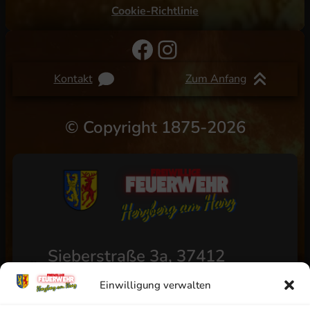
Cookie-Richtlinie
Facebook
Instagram
Kontakt
Zum Anfang
©
Copyright 1875-2026
Sieberstraße 3a, 37412
Herzberg am Harz
Einwilligung verwalten
+49 (0) 5521/4811