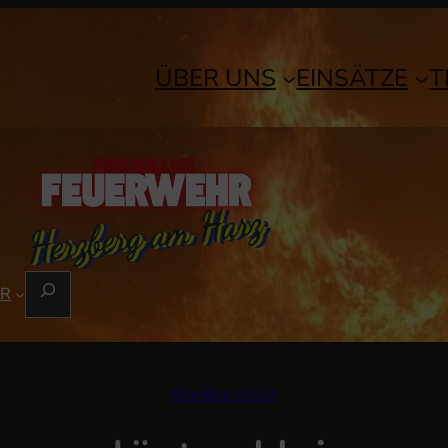
ÜBER UNS
EINSÄTZE
T
S
ER
U
C
H
E
Einsätze 2019
N