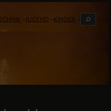
S
ECHNIK
JUGEND
KINDER
U
C
H
E
N