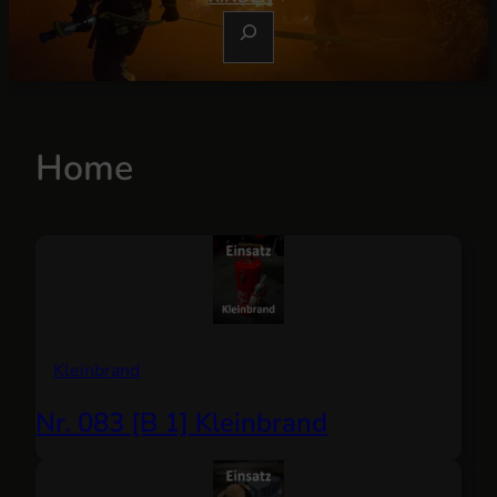
S
U
C
H
E
Home
N
Kleinbrand
Nr. 083 [B 1] Kleinbrand