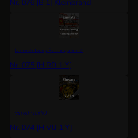
Nr. 076 [B 1] Kleinbrand
Unterstützung Rettungsdienst
Nr. 075 [H RD 1 Y]
Verkehrsunfall
Nr. 074 [H VU 1 Y]