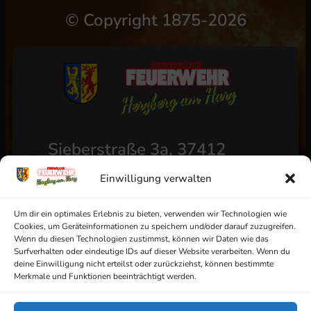
©
Copyright 1875-2026
Sieberstraße 3a, 37412
Herzberg am Harz
Einwilligung verwalten
+49 (0) 5521/4811
info@ff-herzberg.de
Um dir ein optimales Erlebnis zu bieten, verwenden wir Technologien wie
Cookies, um Geräteinformationen zu speichern und/oder darauf zuzugreifen.
Wenn du diesen Technologien zustimmst, können wir Daten wie das
Surfverhalten oder eindeutige IDs auf dieser Website verarbeiten. Wenn du
deine Einwilligung nicht erteilst oder zurückziehst, können bestimmte
Impressum
Merkmale und Funktionen beeinträchtigt werden.
Datenschutz