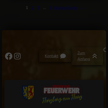
1
2
3
…
5
Nächste Seite
→
C
Facebook
Instagram
Zum
Kontakt
Anfang