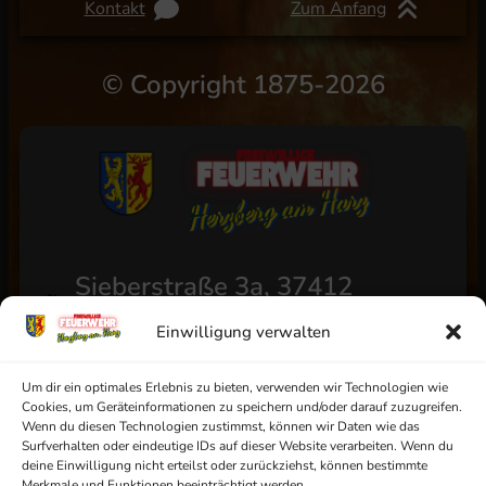
Kontakt
Zum Anfang
©
Copyright 1875-2026
Sieberstraße 3a, 37412
Herzberg am Harz
Einwilligung verwalten
+49 (0) 5521/4811
info@ff-herzberg.de
Um dir ein optimales Erlebnis zu bieten, verwenden wir Technologien wie
Cookies, um Geräteinformationen zu speichern und/oder darauf zuzugreifen.
Wenn du diesen Technologien zustimmst, können wir Daten wie das
Surfverhalten oder eindeutige IDs auf dieser Website verarbeiten. Wenn du
deine Einwilligung nicht erteilst oder zurückziehst, können bestimmte
Merkmale und Funktionen beeinträchtigt werden.