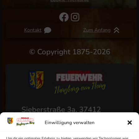
Facebook
Instagram
Kontakt
Zum Anfang
©
Copyright 1875-2026
Sieberstraße 3a, 37412
Herzberg am Harz
Einwilligung verwalten
+49 (0) 5521/4811
Um dir ein optimales Erlebnis zu bieten, verwenden wir Technologien wie